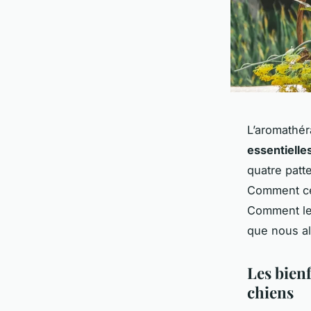
L’aromathér
essentielle
quatre patt
Comment ce
Comment les
que nous al
Les bienf
chiens