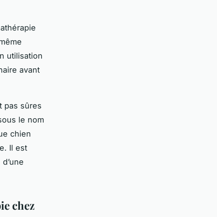
mathérapie
t même
utilisation
naire avant
nt pas sûres
 sous le nom
que chien
. Il est
n d’une
ie chez