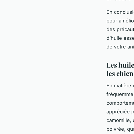
En conclusi
pour amélio
des précauti
d’huile ess
de votre an
Les huil
les chien
En matière 
fréquemment
comporteme
appréciée p
camomille, 
poivrée, qua