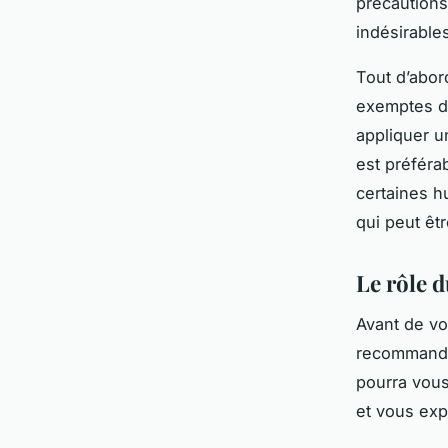
précautions.
indésirable
Tout d’abord
exemptes de
appliquer u
est préférab
certaines h
qui peut êt
Le rôle 
Avant de vo
recommandé
pourra vous
et vous exp