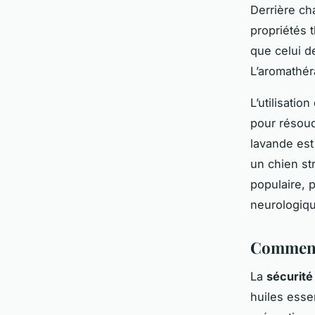
Derrière ch
propriétés 
que celui d
L’aromathéra
L’utilisatio
pour résoud
lavande est
un chien st
populaire, 
neurologiqu
Comment u
La
sécurité
huiles essen