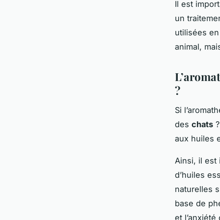
Il est impo
un traiteme
utilisées e
animal, mai
L’aromat
?
Si l’aromat
des
chats
?
aux huiles 
Ainsi, il es
d’huiles ess
naturelles 
base de phé
et l’anxiét