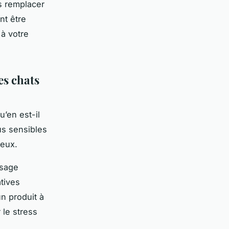
as remplacer
nt être
à votre
es chats
’en est-il
us sensibles
 eux.
usage
atives
n produit à
 le stress