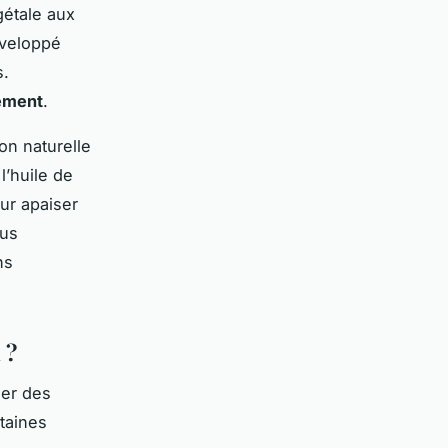
gétale aux
éveloppé
s.
ement
.
ion naturelle
’huile de
ur apaiser
lus
ns
 ?
ser des
rtaines