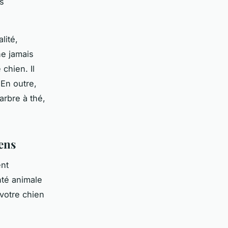
ts
lité,
ne jamais
chien. Il
 En outre,
arbre à thé,
ens
ent
nté animale
votre chien