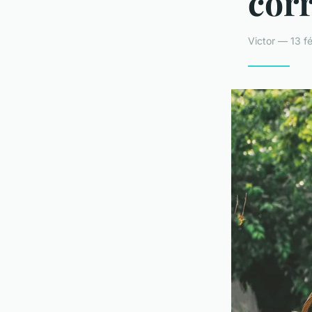
cor
Victor — 13 f