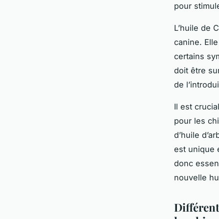
pour stimule
L’huile de 
canine. Ell
certains sy
doit être su
de l’introdu
Il est cruci
pour les ch
d’huile d’a
est unique 
donc essenti
nouvelle hu
Différen