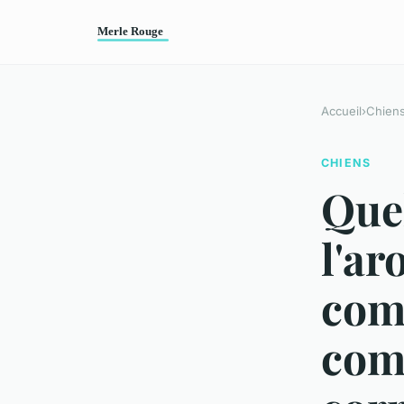
Accueil
›
Chien
CHIENS
Quel
l'ar
com
com