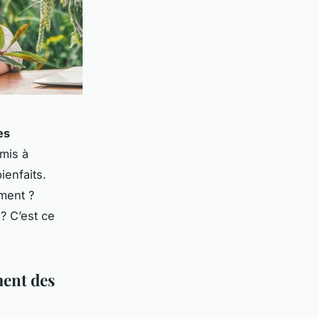
es
mis à
ienfaits.
ment ?
? C’est ce
ment des