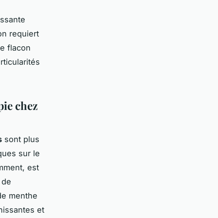
essante
on requiert
re flacon
ticularités
pie chez
s
sont plus
ques sur le
mment, est
 de
 de menthe
hissantes et